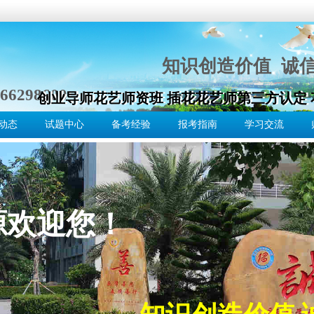
知识创造价值 诚
66298600
创业导师花艺师资班 插花花艺师第三方认定
创业导师花艺师资班 插花花艺师第三方认定
动态
试题中心
备考经验
报考指南
学习交流
源欢迎您！