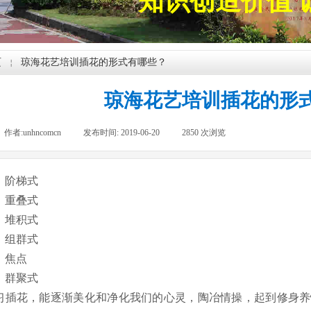
知识创造价值 
页
琼海花艺培训插花的形式有哪些？
￤
琼海花艺培训插花的形
作者:
unhncomcn
|
发布时间:
2019-06-20
|
2850
次浏览
|
、阶梯式
、重叠式
、堆积式
、
组群式
、
焦点
、群聚式
习插花，能逐渐美化和净化我们的心灵，陶冶情操，起到修身养