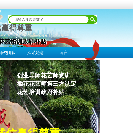
信赢得尊重
 花艺培训政府补贴
 花艺培训政府补贴
师资团队
风采足迹
留言
创业导师花艺师资班
插花花艺师第三方认定
花艺培训政府补贴