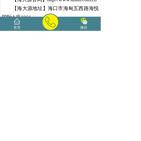
【海大源地址】海口市海甸五西路海悦
国际A座
1804
【海大源热线】0890-66185800、
首页
微信
13016293330
【海大源QQ】
800004035
（版权提醒：本网站部分文章和图片源
于网络，这些素材贵在分享，以个人学习、
欣赏为目的，如有侵权，请联系我们删
除。）
更多精彩内容：
【海南花艺课堂】三角型及水平型现代插花
课程花絮报道
【海南花艺课堂】花材基础知识及半球型实
用插花技法课程花絮报道