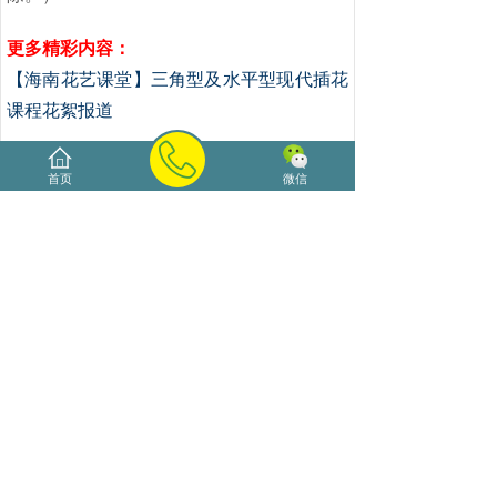
更多精彩内容：
【海南花艺课堂】三角型及水平型现代插花
课程花絮报道
【海南花艺课堂】花材基础知识及半球型实
首页
微信
用插花技法课程花絮报道
上一篇：
【海大源东方花艺】盘......
下一篇：
海口花艺培训什么是东......