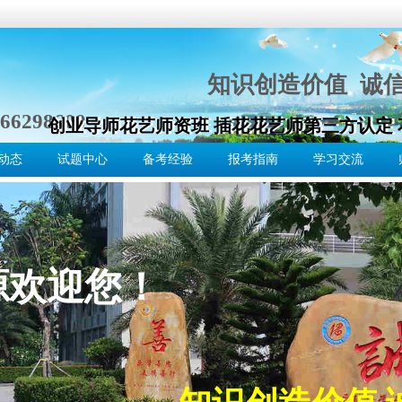
知识创造价值 诚
66298600
创业导师花艺师资班 插花花艺师第三方认定
创业导师花艺师资班 插花花艺师第三方认定
动态
试题中心
备考经验
报考指南
学习交流
源欢迎您！