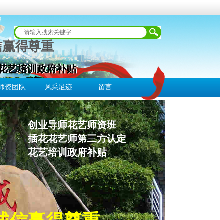
信赢得尊重
 花艺培训政府补贴
 花艺培训政府补贴
师资团队
风采足迹
留言
创业导师花艺师资班
插花花艺师第三方认定
花艺培训政府补贴