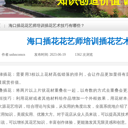
知识创造价值 
页
海口插花花艺师培训插花艺术技巧有哪些？
￤
海口插花花艺师培训插花艺
作者:
unhncomcn
|
发布时间:
2023-06-19
|
1362
次浏览
|
梯插花：需要用3枝以上花材高低错落的排列，会让作品更加显得有
显观赏价值。
叠插花：将两片以上片状花材重叠在一起，以奇数的方式去重叠会更
框技巧：利用花材或者其他材料给作品增加一个外框效果，用花材本
大源花艺培训，结合理论与实操，从实用的角度出发，全面系统地介绍了
应用知识，美观实用、优雅大方。对于花店从业人员来说，可以提高其技
来说，可以增长其花艺知识，丰富创作体验，更能激发其无限灵感和创意