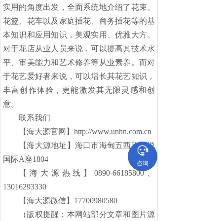
实用的角度出发，全面系统地介绍了花束、
花篮、花车以及家庭插花、商务插花等的基
本知识和应用知识，美观实用、优雅大方。
对于花店从业人员来说，可以提高其技术水
平、审美能力和艺术修养等从业素养。而对
于花艺爱好者来说，可以增长其花艺知识，
丰富创作体验，更能激发其无限灵感和创
意。
联系我们
【海大源官网】
http://www.unhn.com.cn
【海大源地址】海口市海甸五西路海悦
国际
A
座
1804
咨询
【海大源热线】
0890-66185800
、
13016293330
【海大源微信】
17700980580
（版权提醒：本网站部分文章和图片源