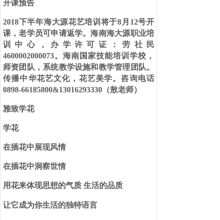
开课预告
2018
下半年海大源花艺培训将于
8
月
12
号开
课，老学员可申请返学。海南海大源职业培
训中心，办学许可证：劳社民
4600002000073
。海南国家技能培训学校，
师资团队，系统教学设施和教学管理团队。
传播中华花艺文化，花艺美学。咨询电话
0898-66185800&13016293330
（敖老师）
雅致学花
学花
在插花中展现风情
在插花中洞察世情
用花来体现思想的气质
生活的品质
让它成为你生活的独特语言