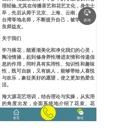
理经验
,
尤其在传播茶艺和花艺文化，身先士
卒，先后从师于北京、上海、云南、杭州、
台湾等地名师，不断提升自己，被学员视为
咨询
良师益友。
关于我们
学习插花，能逐渐美化和净化我们的心灵，
陶冶情操，起到修身养性增进友情和传递信
息的作用，同时具有实用性、知识性和趣味
性，既可自娱，又有娱人，能够带给人喜悦
与欢乐，象征美好的愿望，使之更加热爱生
活。
海大源花艺培训，结合理论与实操，从实用
的角度出发，全面系统地介绍了花束、花
篮、花车以及家庭插花、商务插花等的基本
知识和应用知识，美观实用、优雅大方。对
首页
微信
于花店从业人员来说，可以提高其技术水
平、审美能力和艺术修养等从业素养。而对