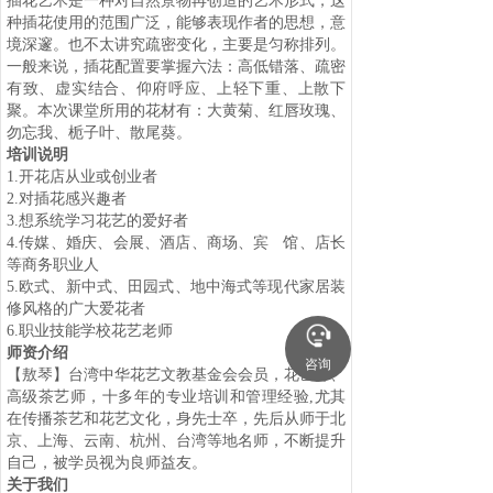
插花艺术是一种对自然景物再创造的艺术形式，这
种插花使用的范围广泛，能够表现作者的思想，意
境深邃。也不太讲究疏密变化，主要是匀称排列。
一般来说，插花配置要掌握六法：高低错落、疏密
有致、虚实结合、仰府呼应、上轻下重、上散下
聚。本次课堂所用的花材有：大黄菊、红唇玫瑰、
勿忘我、栀子叶、散尾葵。
培训说明
1.
开花店从业或创业者
2.
对插花感兴趣者
3.
想系统学习花艺的爱好者
4.
传媒、婚庆、会展、酒店、商场、宾
馆、店长
等商务职业人
5.
欧式、新中式、田园式、地中海式等现代家居装
修风格的广大爱花者
6.
职业技能学校花艺老师
师资介绍
咨询
【敖琴】台湾中华花艺文教基金会会员，花艺师、
高级茶艺师，十多年的专业培训和管理经验
,
尤其
在传播茶艺和花艺文化，身先士卒，先后从师于北
京、上海、云南、杭州、台湾等地名师，不断提升
自己，被学员视为良师益友。
关于我们