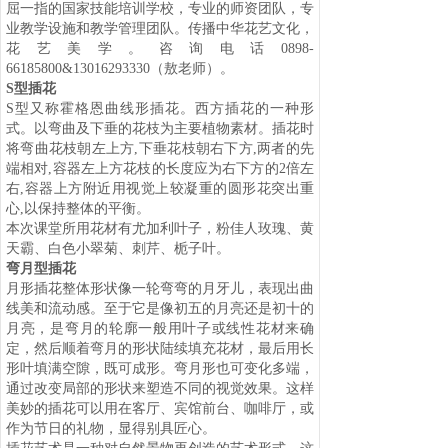
屈一指的国家技能培训学校，专业的师资团队，专
业教学设施和教学管理团队。传播中华花艺文化，
花艺美学。咨询电话
0898-
66185800&13016293330
（敖老师）。
S
型插花
S
型又称霍格恩曲线形插花。西方插花的一种形
式。以弯曲及下垂的花枝为主要植物素材。插花时
将弯曲花枝朝左上方
,
下垂花枝朝右下方
,
两者的先
端相对
,
容器左上方花枝的长度应为右下方的
2
倍左
右
,
容器上方附近用视觉上较凝重的圆形花突出重
心
,
以保持整体的平衡。
本次课堂所用花材有尤加利叶子，粉佳人玫瑰、黄
天霸、白色小翠菊、刺芹、栀子叶。
弯月型插花
月形插花整体形状像一轮弯弯的月牙儿，表现出曲
线美和流动感。至于它是像初五的月亮还是初十的
月亮，是弯月的轮廓一般用叶子或线性花材来确
定，然后顺着弯月的形状陆续填充花材，最后用长
形叶填满空隙，既可成形。弯月形也可变化多端，
通过改变局部的形状来塑造不同的视觉效果。这样
美妙的插花可以用在客厅、宾馆前台、咖啡厅，或
作为节日的礼物，显得别具匠心。