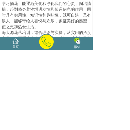
学习插花，能逐渐美化和净化我们的心灵，陶冶情
操，起到修身养性增进友情和传递信息的作用，同
时具有实用性、知识性和趣味性，既可自娱，又有
娱人，能够带给人喜悦与欢乐，象征美好的愿望，
使之更加热爱生活。
海大源花艺培训，结合理论与实操，从实用的角度
出发，全面系统地介绍了花束、花篮、花车以及家
庭插花、商务插花等的基本知识和应用知识，美观
首页
微信
实用、优雅大方。对于花店从业人员来说，可以提
高其技术水平、审美能力和艺术修养等从业素养。
而对于花艺爱好者来说，可以增长其花艺知识，丰
富创作体验，更能激发其无限灵感和创意。
联系我们
【海大源官网
】
www.unhn.com
【海大源热线】
66185800 13016293330
【海大源QQ】
800004035
【海大源地址】海甸五西路海悦国际A座1804
上一篇：
海大源花艺培训花泥式......
下一篇：
海南花艺培训2018......