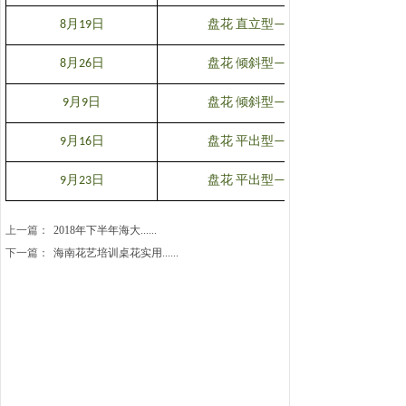
月
日
直立型
8
19
盘花
——
月
日
倾斜型
8
26
盘花
——
月
日
倾斜型
9
9
盘花
——
月
日
平出型
9
16
盘花
——
月
日
平出型
9
23
盘花
——
上一篇：
2018年下半年海大......
下一篇：
海南花艺培训桌花实用......