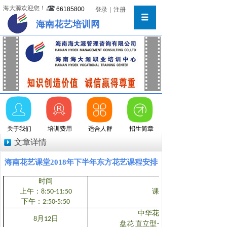
海大源欢迎您！
66185800
登录
|
注册
海南花艺培训网
关于我们
培训费用
适合人群
招生简章
文章详情
海南花艺课堂2018年下半年东方花艺课程安排
时间
上午：
8:50-11:50
课程内容
下午：
2:50-5:50
中华花艺基础知识
月
日
8
12
直立型
盘花
——